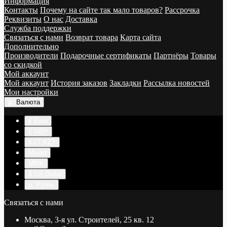
Информация
Контакты
Почему на сайте так мало товаров?
Рассрочка
Реквизиты
О нас
Доставка
Служба поддержки
Связаться с нами
Возврат товара
Карта сайта
Дополнительно
Производители
Подарочные сертификаты
Партнёры
Товары
со скидкой
Мой аккаунт
Мой аккаунт
История заказов
Закладки
Рассылка новостей
Мои настройки
р.
Валюта
€ Euro
£ GBP
KZT KZT
Mixart
MMK
$ US Dollar
р. Рубль
Связаться с нами
Москва, 3-я ул. Строителей, 25 кв. 12