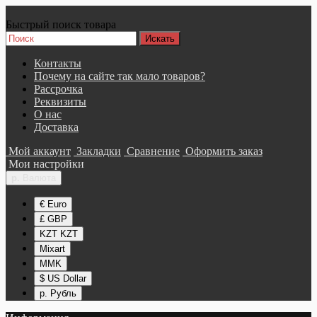
Быстрый поиск товара
Контакты
Почему на сайте так мало товаров?
Рассрочка
Реквизиты
О нас
Доставка
Мой аккаунт
Закладки
Сравнение
Оформить заказ
Мои настройки
р.
Валюта
€ Euro
£ GBP
KZT KZT
Mixart
MMK
$ US Dollar
р. Рубль