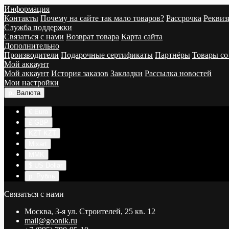
Информация
Контакты
Почему на сайте так мало товаров?
Рассрочка
Реквиз
Служба поддержки
Связаться с нами
Возврат товара
Карта сайта
Дополнительно
Производители
Подарочные сертификаты
Партнёры
Товары со
Мой аккаунт
Мой аккаунт
История заказов
Закладки
Рассылка новостей
Мои настройки
р.
Валюта
€ Euro
£ GBP
KZT KZT
Mixart
MMK
$ US Dollar
р. Рубль
Связаться с нами
Москва, 3-я ул. Строителей, 25 кв. 12
mail@goonik.ru