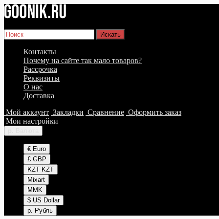
Быстрый поиск товара
Контакты
Почему на сайте так мало товаров?
Рассрочка
Реквизиты
О нас
Доставка
Мой аккаунт
Закладки
Сравнение
Оформить заказ
Мои настройки
р.
Валюта
€ Euro
£ GBP
KZT KZT
Mixart
MMK
$ US Dollar
р. Рубль