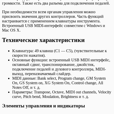
громкости. Также есть два разъема для подключения педалей.
При необходимости всем органам управления можно
присвоить значения других контроллеров. Часть функций
настраивается с применением клавиатуры инструмента.
Встроенный USB MIDI-интерфейс совместим с Windows и
Mac OS X.
Технические характеристики
Клавиатура: 49 клавиш (C1 — C5), (чувствительные к
скорости нажатия).
Основные функции: встроенный USB MIDI интерфейс,
октавный сдвиг, транспонирование, джойстик,
подключение педалей и духового контроллера, MIDI-
выход, переназначаемый слайдер.
MIDI данные: Bank select, Program change, GM System
On, GS System on, XG System On, Control change, All
Notes Off, и т. д.
Параметры: Transpose, Octave, MIDI out channels, Velocity
curve, Pitch bend, Moulation, Brightness и т. д.
Элементы управления и индикаторы