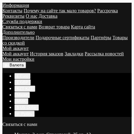
Информация
Контакты
Почему на сайте так мало товаров?
Рассрочка
Реквизиты
О нас
Доставка
Служба поддержки
Связаться с нами
Возврат товара
Карта сайта
Дополнительно
Производители
Подарочные сертификаты
Партнёры
Товары
со скидкой
Мой аккаунт
Мой аккаунт
История заказов
Закладки
Рассылка новостей
Мои настройки
р.
Валюта
€ Euro
£ GBP
KZT KZT
Mixart
MMK
$ US Dollar
р. Рубль
Связаться с нами