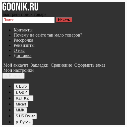
Быстрый поиск товара
Контакты
Почему на сайте так мало товаров?
Рассрочка
Реквизиты
О нас
Доставка
Мой аккаунт
Закладки
Сравнение
Оформить заказ
Мои настройки
р.
Валюта
€ Euro
£ GBP
KZT KZT
Mixart
MMK
$ US Dollar
р. Рубль