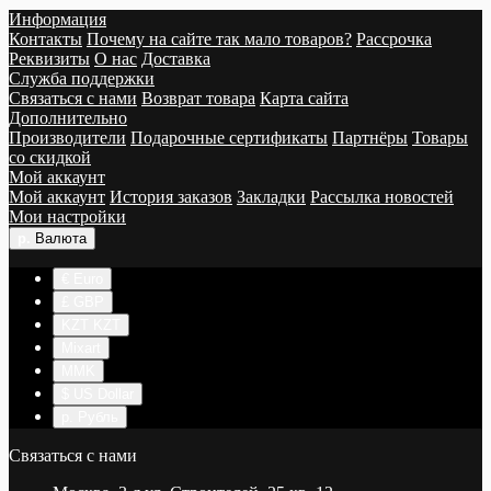
Информация
Контакты
Почему на сайте так мало товаров?
Рассрочка
Реквизиты
О нас
Доставка
Служба поддержки
Связаться с нами
Возврат товара
Карта сайта
Дополнительно
Производители
Подарочные сертификаты
Партнёры
Товары
со скидкой
Мой аккаунт
Мой аккаунт
История заказов
Закладки
Рассылка новостей
Мои настройки
р.
Валюта
€ Euro
£ GBP
KZT KZT
Mixart
MMK
$ US Dollar
р. Рубль
Связаться с нами