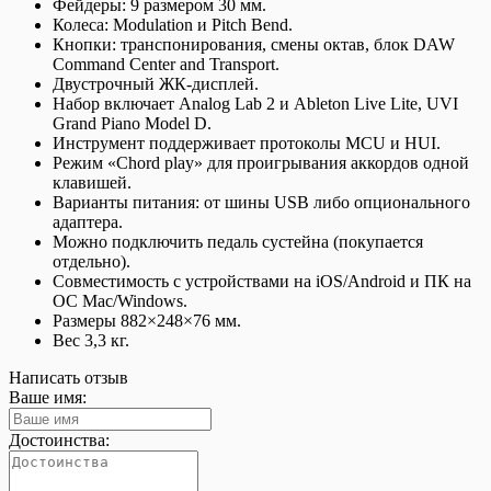
Фейдеры: 9 размером 30 мм.
Колеса: Modulation и Pitch Bend.
Кнопки: транспонирования, смены октав, блок DAW
Command Center and Transport.
Двустрочный ЖК-дисплей.
Набор включает Analog Lab 2 и Ableton Live Lite, UVI
Grand Piano Model D.
Инструмент поддерживает протоколы MCU и HUI.
Режим «Chord play» для проигрывания аккордов одной
клавишей.
Варианты питания: от шины USB либо опционального
адаптера.
Можно подключить педаль сустейна (покупается
отдельно).
Совместимость с устройствами на iOS/Android и ПК на
ОС Mac/Windows.
Размеры 882×248×76 мм.
Вес 3,3 кг.
Написать отзыв
Ваше имя:
Достоинства: