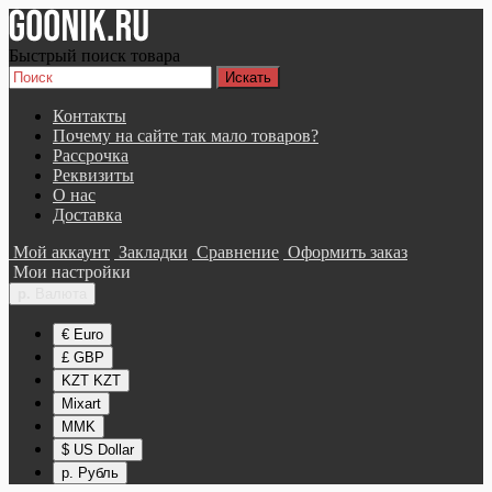
Быстрый поиск товара
Контакты
Почему на сайте так мало товаров?
Рассрочка
Реквизиты
О нас
Доставка
Мой аккаунт
Закладки
Сравнение
Оформить заказ
Мои настройки
р.
Валюта
€ Euro
£ GBP
KZT KZT
Mixart
MMK
$ US Dollar
р. Рубль