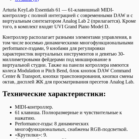
Arturia KeyLab Essentials 61 — 61-клавишный MIDI-
контроллер с полной интеграцией с современными DAW и с
виртуальным синтезатором Analog Lab 2 (прилагается). Кроме
того, в комплект входят UVI Grand Piano Model D.
Контроллер располагает разными элементами управления, в
том числе восемью динамическими многофункциональными
performance-пэдами, 9 кнобами для регулировки
характеристик виртуальных инструментов и девятью 30-
миллиметровыми фейдерами под микширование в
виртуальной студии. Также на панели котроллера имеются
колеса Modulation и Pitch Bend, блок кнопок DAW Command
Center & Transport, кнопки транспонирования, кнопки смены
октав, дисплей ЖК для просматривания пресетов Analog Lab.
Технические характеристики:
MIDI-контроллер.
61 клавиша. Полноразмерные и чувствительные к
нажатию.
Performance-пэды: 8 динамических
многофункциональных, снабжены RGB-подсветкой.
«Крутилки»: 9.